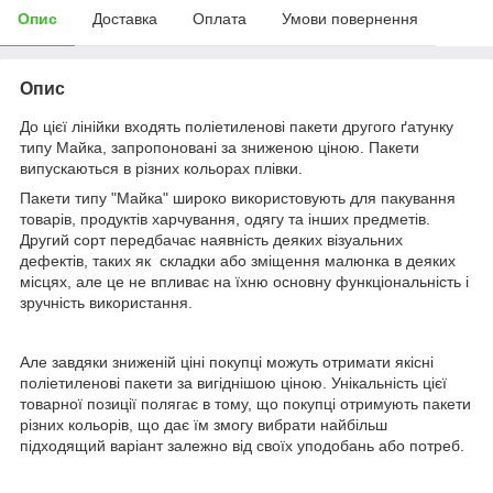
Опис
Доставка
Оплата
Умови повернення
Опис
До цієї лінійки входять поліетиленові пакети другого ґатунку
типу Mайкa, запропоновані за зниженою ціною. Пакети
випускаються в різних кольорах плівки.
Пакети типу "Майка" широко використовують для пакування
товарів, продуктів харчування, одягу та інших предметів.
Другий сорт передбачає наявність деяких візуальних
дефектів, таких як складки або зміщення малюнка в деяких
місцях, але це не впливає на їхню основну функціональність і
зручність використання.
Але завдяки зниженій ціні покупці можуть отримати якісні
поліетиленові пакети за вигіднішою ціною. Унікальність цієї
товарної позиції полягає в тому, що покупці отримують пакети
різних кольорів, що дає їм змогу вибрати найбільш
підходящий варіант залежно від своїх уподобань або потреб.