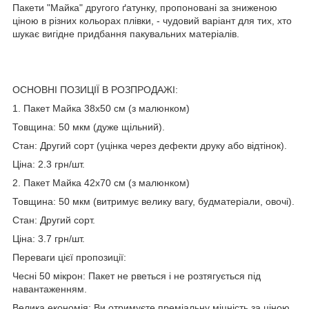
Пакети "Майка" другого ґатунку, пропоновані за зниженою
ціною в різних кольорах плівки, - чудовий варіант для тих, хто
шукає вигідне придбання пакувальних матеріалів.
ОСНОВНІ ПОЗИЦІЇ В РОЗПРОДАЖІ:
1. Пакет Майка 38х50 см (з малюнком)
Товщина: 50 мкм (дуже щільний).
Стан: Другий сорт (уцінка через дефекти друку або відтінок).
Ціна: 2.3 грн/шт.
2. Пакет Майка 42х70 см (з малюнком)
Товщина: 50 мкм (витримує велику вагу, будматеріали, овочі).
Стан: Другий сорт.
Ціна: 3.7 грн/шт.
Переваги цієї пропозиції:
Чесні 50 мікрон: Пакет не рветься і не розтягується під
навантаженням.
Велика економія: Ви отримуєте преміальну міцність за ціною