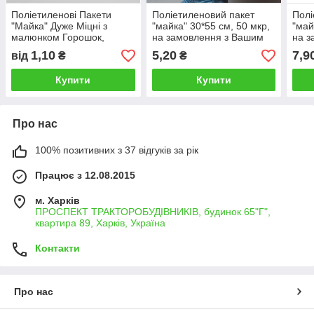
Поліетиленові Пакети
Поліетиленовий пакет
Полі
"Майка" Дуже Міцні з
"майка" 30*55 см, 50 мкр,
"май
малюнком Горошок,
на замовлення з Вашим
на з
розмір 30*50 см
малюнком!
мал
1,10
5,20
7,9
від
₴
₴
Купити
Купити
Про нас
100% позитивних з 37 відгуків за рік
Працює з 12.08.2015
м. Харків
ПРОСПЕКТ ТРАКТОРОБУДІВНИКІВ, будинок 65"Г",
квартира 89, Харків, Україна
Контакти
Про нас