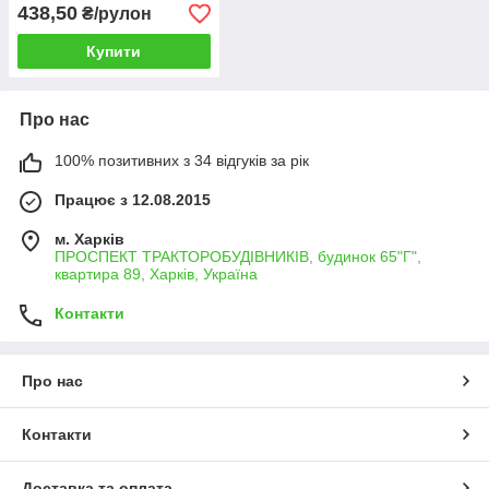
кукурудзяного крохмалю.
438,50
₴/рулон
Формат 22/26/42, товщина
13 мкм. У рулоні — 200 шт
Купити
Про нас
100% позитивних з 34 відгуків за рік
Працює з 12.08.2015
м. Харків
ПРОСПЕКТ ТРАКТОРОБУДІВНИКІВ, будинок 65"Г",
квартира 89, Харків, Україна
Контакти
Про нас
Контакти
Доставка та оплата