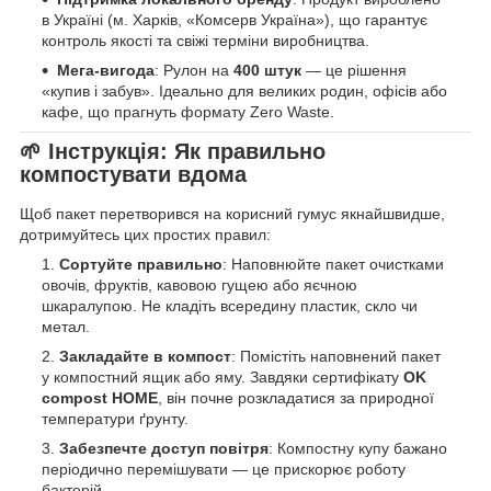
в Україні (м. Харків, «Комсерв Україна»), що гарантує
контроль якості та свіжі терміни виробництва.
Мега-вигода
: Рулон на
400 штук
— це рішення
«купив і забув». Ідеально для великих родин, офісів або
кафе, що прагнуть формату Zero Waste.
🌱 Інструкція: Як правильно
компостувати вдома
Щоб пакет перетворився на корисний гумус якнайшвидше,
дотримуйтесь цих простих правил:
Сортуйте правильно
: Наповнюйте пакет очистками
овочів, фруктів, кавовою гущею або яєчною
шкаралупою. Не кладіть всередину пластик, скло чи
метал.
Закладайте в компост
: Помістіть наповнений пакет
у компостний ящик або яму. Завдяки сертифікату
OK
compost HOME
, він почне розкладатися за природної
температури ґрунту.
Забезпечте доступ повітря
: Компостну купу бажано
періодично перемішувати — це прискорює роботу
бактерій.