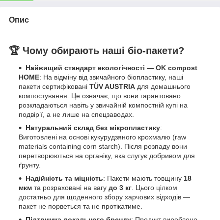
Опис
🏆 Чому обирають наші біо-пакети?
Найвищий стандарт екологічності — OK compost
HOME
: На відміну від звичайного біопластику, наші
пакети сертифіковані
TÜV AUSTRIA
для домашнього
компостування. Це означає, що вони гарантовано
розкладаються навіть у звичайній компостній купі на
подвір’ї, а не лише на спецзаводах.
Натуральний склад без мікропластику
:
Виготовлені на основі кукурудзяного крохмалю (raw
materials containing corn starch). Після розпаду вони
перетворюються на органіку, яка слугує добривом для
ґрунту.
Надійність та міцність
: Пакети мають товщину
18
мкм
та розраховані на вагу
до 3 кг
. Цього цілком
достатньо для щоденного збору харчових відходів —
пакет не порветься та не протікатиме.
Підтримка локального бренду
: Продукт вироблено