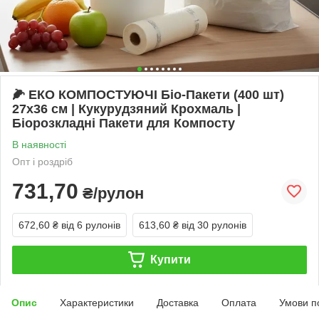
🌽 ЕКО КОМПОСТУЮЧІ Біо-Пакети (400 шт)
27x36 см | Кукурудзяний Крохмаль |
Біорозкладні Пакети для Компосту
В наявності
Опт і роздріб
731,70
₴/рулон
672,60 ₴
від 6 рулонів
613,60 ₴
від 30 рулонів
Купити
Опис
Характеристики
Доставка
Оплата
Умови п